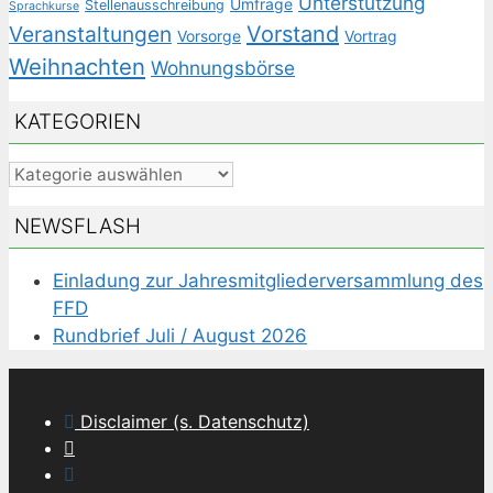
Unterstützung
Umfrage
Stellenausschreibung
Sprachkurse
Veranstaltungen
Vorstand
Vorsorge
Vortrag
Weihnachten
Wohnungsbörse
KATEGORIEN
Kategorien
NEWSFLASH
Einladung zur Jahresmitgliederversammlung des
FFD
Rundbrief Juli / August 2026
Disclaimer (s. Datenschutz)