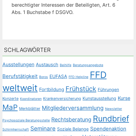
berechtigter Interessen der Beteiligten, Art. 6
Abs. 1 Buchstabe f DSGVO.
SCHLAGWÖRTER
Ausstellungen
Austausch
Beihilfe
Beratungsangebote
FFD
Berufstätigkeit
EUFASA
Boros
FFD Helpline
weltweit
Frühstück
Fortbildung
Führungen
Kurse
Kunstausstellung
Konzerte
Krankenversicherung
Koordinatoren
MaP
Mitgliederversammlung
Merkblätter
Newsletter
Rundbrief
Rechtsberatung
Psychosoziale Beratungsstelle
Seminare
Spendenaktion
Soziale Belange
Schirmherrschaft