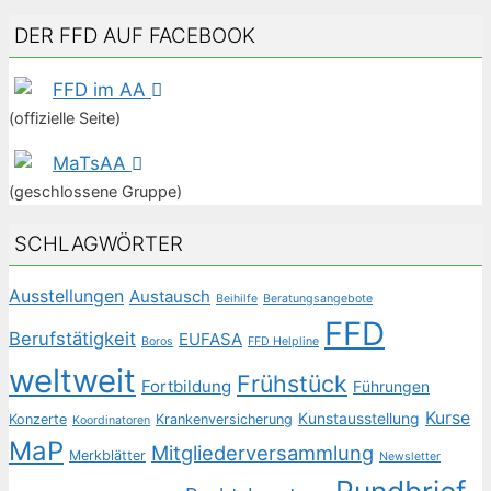
DER FFD AUF FACEBOOK
FFD im AA
(offizielle Seite)
MaTsAA
(geschlossene Gruppe)
SCHLAGWÖRTER
Ausstellungen
Austausch
Beihilfe
Beratungsangebote
FFD
Berufstätigkeit
EUFASA
Boros
FFD Helpline
weltweit
Frühstück
Fortbildung
Führungen
Kurse
Kunstausstellung
Konzerte
Krankenversicherung
Koordinatoren
MaP
Mitgliederversammlung
Merkblätter
Newsletter