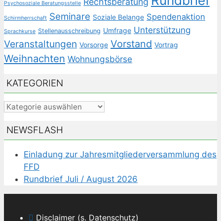
Rundbrief
Rechtsberatung
Psychosoziale Beratungsstelle
Seminare
Spendenaktion
Soziale Belange
Schirmherrschaft
Unterstützung
Umfrage
Stellenausschreibung
Sprachkurse
Veranstaltungen
Vorstand
Vorsorge
Vortrag
Weihnachten
Wohnungsbörse
KATEGORIEN
Kategorien
NEWSFLASH
Einladung zur Jahresmitgliederversammlung des
FFD
Rundbrief Juli / August 2026
Disclaimer (s. Datenschutz)