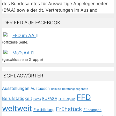
des Bundesamtes für Auswärtige Angelegenheiten
(BfAA) sowie der dt. Vertretungen im Ausland
DER FFD AUF FACEBOOK
FFD im AA
(offizielle Seite)
MaTsAA
(geschlossene Gruppe)
SCHLAGWÖRTER
Ausstellungen
Austausch
Beihilfe
Beratungsangebote
FFD
Berufstätigkeit
EUFASA
Boros
FFD Helpline
weltweit
Frühstück
Fortbildung
Führungen