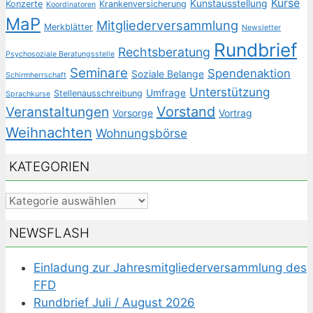
Kurse
Kunstausstellung
Konzerte
Krankenversicherung
Koordinatoren
MaP
Mitgliederversammlung
Merkblätter
Newsletter
Rundbrief
Rechtsberatung
Psychosoziale Beratungsstelle
Seminare
Spendenaktion
Soziale Belange
Schirmherrschaft
Unterstützung
Umfrage
Stellenausschreibung
Sprachkurse
Veranstaltungen
Vorstand
Vorsorge
Vortrag
Weihnachten
Wohnungsbörse
KATEGORIEN
Kategorien
NEWSFLASH
Einladung zur Jahresmitgliederversammlung des
FFD
Rundbrief Juli / August 2026