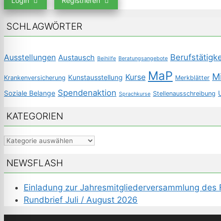
Login
Registrieren
SCHLAGWÖRTER
Berufstätigke
Ausstellungen
Austausch
Beihilfe
Beratungsangebote
MaP
M
Kurse
Kunstausstellung
Krankenversicherung
Merkblätter
Spendenaktion
Soziale Belange
Stellenausschreibung
Sprachkurse
KATEGORIEN
Kategorien
NEWSFLASH
Einladung zur Jahresmitgliederversammlung des
Rundbrief Juli / August 2026