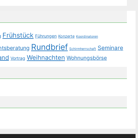
Frühstück
g
Führungen
Konzerte
Koordinatoren
Rundbrief
Seminare
htsberatung
Schirmherrschaft
Weihnachten
and
Wohnungsbörse
Vortrag