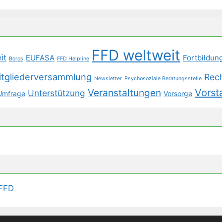
FFD weltweit
it
EUFASA
Fortbildun
Boros
FFD Helpline
itgliederversammlung
Rec
Newsletter
Psychosoziale Beratungsstelle
Veranstaltungen
Vorst
Unterstützung
Umfrage
Vorsorge
 FFD