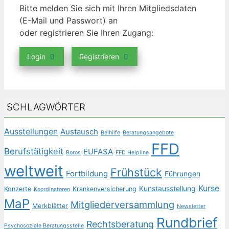
Bitte melden Sie sich mit Ihren Mitgliedsdaten
(E-Mail und Passwort) an
oder registrieren Sie Ihren Zugang:
Login
Registrieren
SCHLAGWÖRTER
Ausstellungen
Austausch
Beihilfe
Beratungsangebote
FFD
Berufstätigkeit
EUFASA
Boros
FFD Helpline
weltweit
Frühstück
Fortbildung
Führungen
Kurse
Kunstausstellung
Konzerte
Krankenversicherung
Koordinatoren
MaP
Mitgliederversammlung
Merkblätter
Newsletter
Rundbrief
Rechtsberatung
Psychosoziale Beratungsstelle