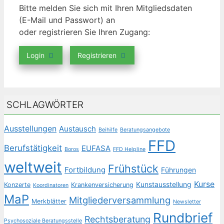
Bitte melden Sie sich mit Ihren Mitgliedsdaten
(E-Mail und Passwort) an
oder registrieren Sie Ihren Zugang:
Login
Registrieren
SCHLAGWÖRTER
Ausstellungen
Austausch
Beihilfe
Beratungsangebote
FFD
Berufstätigkeit
EUFASA
Boros
FFD Helpline
weltweit
Frühstück
Fortbildung
Führungen
Kurse
Kunstausstellung
Konzerte
Krankenversicherung
Koordinatoren
MaP
Mitgliederversammlung
Merkblätter
Newsletter
Rundbrief
Rechtsberatung
Psychosoziale Beratungsstelle