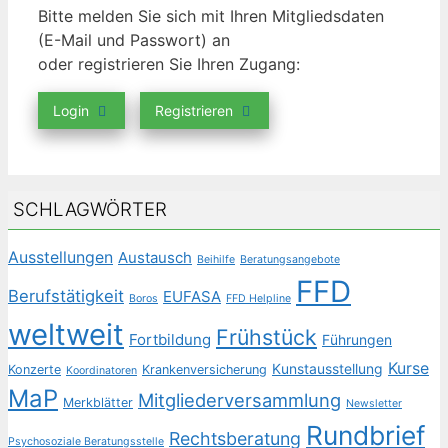
Bitte melden Sie sich mit Ihren Mitgliedsdaten
(E-Mail und Passwort) an
oder registrieren Sie Ihren Zugang:
Login
Registrieren
SCHLAGWÖRTER
Ausstellungen
Austausch
Beihilfe
Beratungsangebote
FFD
Berufstätigkeit
EUFASA
Boros
FFD Helpline
weltweit
Frühstück
Fortbildung
Führungen
Kurse
Kunstausstellung
Konzerte
Krankenversicherung
Koordinatoren
MaP
Mitgliederversammlung
Merkblätter
Newsletter
Rundbrief
Rechtsberatung
Psychosoziale Beratungsstelle