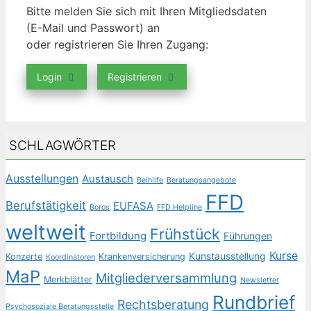
Bitte melden Sie sich mit Ihren Mitgliedsdaten
(E-Mail und Passwort) an
oder registrieren Sie Ihren Zugang:
Login
Registrieren
SCHLAGWÖRTER
Ausstellungen
Austausch
Beihilfe
Beratungsangebote
FFD
Berufstätigkeit
EUFASA
Boros
FFD Helpline
weltweit
Frühstück
Fortbildung
Führungen
Kurse
Kunstausstellung
Konzerte
Krankenversicherung
Koordinatoren
MaP
Mitgliederversammlung
Merkblätter
Newsletter
Rundbrief
Rechtsberatung
Psychosoziale Beratungsstelle