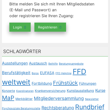
Bitte melden Sie sich mit Ihren Mitgliedsdaten
(E-Mail und Passwort) an
oder registrieren Sie Ihren Zugang:
Login
Registrieren
SCHLAGWÖRTER
Ausstellungen
Austausch
Beihilfe
Beratungsangebote
FFD
Berufstätigkeit
EUFASA
Boros
FFD Helpline
weltweit
Frühstück
Fortbildung
Führungen
Kurse
Kunstausstellung
Konzerte
Krankenversicherung
Koordinatoren
MaP
Mitgliederversammlung
Merkblätter
Newsletter
Rundbrief
Rechtsberatung
Psychosoziale Beratungsstelle