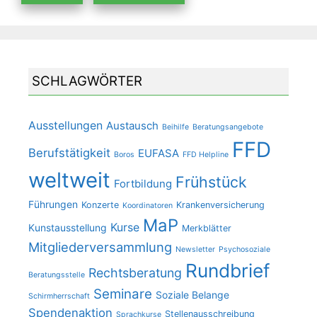
SCHLAGWÖRTER
Ausstellungen
Austausch
Beihilfe
Beratungsangebote
FFD
Berufstätigkeit
EUFASA
Boros
FFD Helpline
weltweit
Frühstück
Fortbildung
Führungen
Konzerte
Krankenversicherung
Koordinatoren
MaP
Kurse
Kunstausstellung
Merkblätter
Mitgliederversammlung
Newsletter
Psychosoziale
Rundbrief
Rechtsberatung
Beratungsstelle
Seminare
Soziale Belange
Schirmherrschaft
Spendenaktion
Stellenausschreibung
Sprachkurse