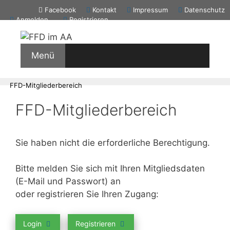
Zum
Facebook
Kontakt
Impressum
Datenschutz
Inhalt
Anmelden
Registrieren
springen
Menü
FFD-Mitgliederbereich
FFD-Mitgliederbereich
Sie haben nicht die erforderliche Berechtigung.
Bitte melden Sie sich mit Ihren Mitgliedsdaten
(E-Mail und Passwort) an
oder registrieren Sie Ihren Zugang:
Login
Registrieren