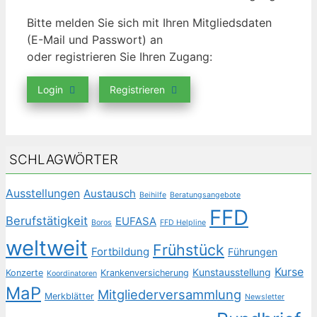
Bitte melden Sie sich mit Ihren Mitgliedsdaten
(E-Mail und Passwort) an
oder registrieren Sie Ihren Zugang:
Login
Registrieren
SCHLAGWÖRTER
Ausstellungen
Austausch
Beihilfe
Beratungsangebote
FFD
Berufstätigkeit
EUFASA
Boros
FFD Helpline
weltweit
Frühstück
Fortbildung
Führungen
Kurse
Kunstausstellung
Konzerte
Krankenversicherung
Koordinatoren
MaP
Mitgliederversammlung
Merkblätter
Newsletter