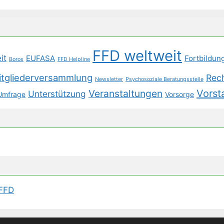
FFD weltweit
it
EUFASA
Fortbildun
Boros
FFD Helpline
itgliederversammlung
Rec
Newsletter
Psychosoziale Beratungsstelle
Veranstaltungen
Vorst
Unterstützung
Umfrage
Vorsorge
 FFD