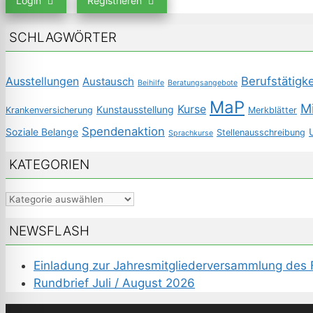
Login
Registrieren
SCHLAGWÖRTER
Berufstätigke
Ausstellungen
Austausch
Beihilfe
Beratungsangebote
MaP
M
Kurse
Kunstausstellung
Krankenversicherung
Merkblätter
Spendenaktion
Soziale Belange
Stellenausschreibung
Sprachkurse
KATEGORIEN
Kategorien
NEWSFLASH
Einladung zur Jahresmitgliederversammlung des
Rundbrief Juli / August 2026