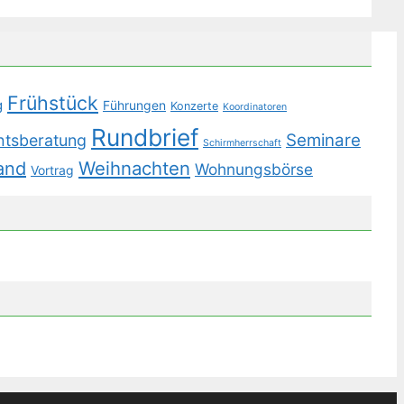
Frühstück
g
Führungen
Konzerte
Koordinatoren
Rundbrief
Seminare
htsberatung
Schirmherrschaft
Weihnachten
and
Wohnungsbörse
Vortrag