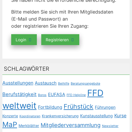
Sie haben nicht die erforderliche Berechtigung.
Bitte melden Sie sich mit Ihren Mitgliedsdaten
(E-Mail und Passwort) an
oder registrieren Sie Ihren Zugang:
Login
Registrieren
SCHLAGWÖRTER
Ausstellungen
Austausch
Beihilfe
Beratungsangebote
FFD
Berufstätigkeit
EUFASA
Boros
FFD Helpline
weltweit
Frühstück
Fortbildung
Führungen
Kurse
Kunstausstellung
Konzerte
Krankenversicherung
Koordinatoren
MaP
Mitgliederversammlung
Merkblätter
Newsletter