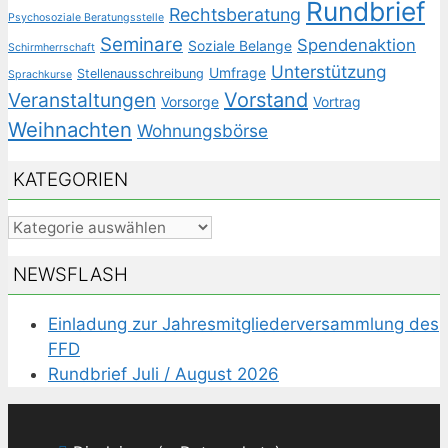
Rundbrief
Rechtsberatung
Psychosoziale Beratungsstelle
Seminare
Spendenaktion
Soziale Belange
Schirmherrschaft
Unterstützung
Umfrage
Stellenausschreibung
Sprachkurse
Veranstaltungen
Vorstand
Vorsorge
Vortrag
Weihnachten
Wohnungsbörse
KATEGORIEN
Kategorien
NEWSFLASH
Einladung zur Jahresmitgliederversammlung des
FFD
Rundbrief Juli / August 2026