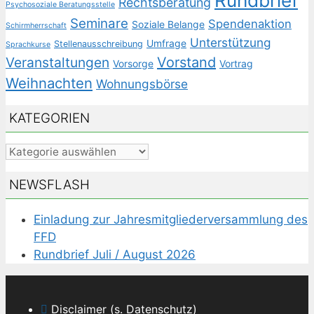
Rundbrief
Rechtsberatung
Psychosoziale Beratungsstelle
Seminare
Spendenaktion
Soziale Belange
Schirmherrschaft
Unterstützung
Umfrage
Stellenausschreibung
Sprachkurse
Veranstaltungen
Vorstand
Vorsorge
Vortrag
Weihnachten
Wohnungsbörse
KATEGORIEN
Kategorien
NEWSFLASH
Einladung zur Jahresmitgliederversammlung des
FFD
Rundbrief Juli / August 2026
Disclaimer (s. Datenschutz)