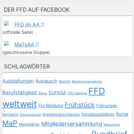
DER FFD AUF FACEBOOK
FFD im AA
(offizielle Seite)
MaTsAA
(geschlossene Gruppe)
SCHLAGWÖRTER
Ausstellungen
Austausch
Beihilfe
Beratungsangebote
FFD
Berufstätigkeit
EUFASA
Boros
FFD Helpline
weltweit
Frühstück
Fortbildung
Führungen
Kurse
Kunstausstellung
Konzerte
Krankenversicherung
Koordinatoren
MaP
Mitgliederversammlung
Merkblätter
Newsletter