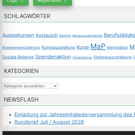
Login
Registrieren
SCHLAGWÖRTER
Berufstätigke
Ausstellungen
Austausch
Beihilfe
Beratungsangebote
MaP
M
Kurse
Kunstausstellung
Krankenversicherung
Merkblätter
Spendenaktion
Soziale Belange
Stellenausschreibung
Sprachkurse
KATEGORIEN
Kategorien
NEWSFLASH
Einladung zur Jahresmitgliederversammlung des
Rundbrief Juli / August 2026