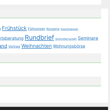
Frühstück
g
Führungen
Konzerte
Koordinatoren
Rundbrief
Seminare
htsberatung
Schirmherrschaft
Weihnachten
and
Wohnungsbörse
Vortrag