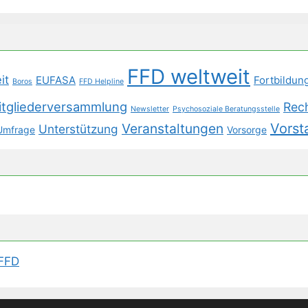
FFD weltweit
it
EUFASA
Fortbildun
Boros
FFD Helpline
itgliederversammlung
Rec
Newsletter
Psychosoziale Beratungsstelle
Veranstaltungen
Vorst
Unterstützung
Umfrage
Vorsorge
 FFD