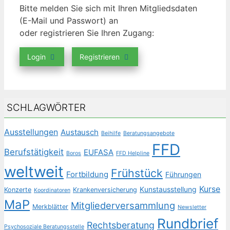
Bitte melden Sie sich mit Ihren Mitgliedsdaten
(E-Mail und Passwort) an
oder registrieren Sie Ihren Zugang:
Login
Registrieren
SCHLAGWÖRTER
Ausstellungen
Austausch
Beihilfe
Beratungsangebote
FFD
Berufstätigkeit
EUFASA
Boros
FFD Helpline
weltweit
Frühstück
Fortbildung
Führungen
Kurse
Kunstausstellung
Konzerte
Krankenversicherung
Koordinatoren
MaP
Mitgliederversammlung
Merkblätter
Newsletter
Rundbrief
Rechtsberatung
Psychosoziale Beratungsstelle